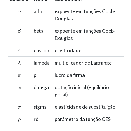
α
alfa
expoente em funções Cobb-
Douglas
β
beta
expoente em funções Cobb-
Douglas
ε
épsilon
elasticidade
λ
lambda
multiplicador de Lagrange
π
pi
lucro da firma
ω
ômega
dotação inicial (equilíbrio
geral)
σ
sigma
elasticidade de substituição
ρ
rô
parâmetro da função CES