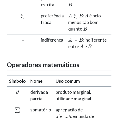
B
estrita
≿
A
≿
B
A
preferência
:
é pelo
fraca
menos tão bom
B
quanto
∼
A
∼
B
indiferença
: indiferente
A
B
entre
e
Operadores matemáticos
Símbolo
Nome
Uso comum
∂
derivada
produto marginal,
parcial
utilidade marginal
∑
somatório
agregação de
oferta/demanda de