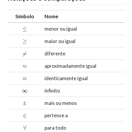
Símbolo
Nome
≤
menor ou igual
≥
maior ou igual
≠
diferente
≈
aproximadamente igual
≡
identicamente igual
∞
infinito
±
mais ou menos
∈
pertence a
∀
para todo