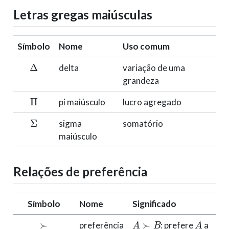
Letras gregas maiúsculas
Símbolo
Nome
Uso comum
Δ
delta
variação de uma
grandeza
Π
pi maiúsculo
lucro agregado
Σ
sigma
somatório
maiúsculo
Relações de preferência
Símbolo
Nome
Significado
≻
A
≻
B
A
preferência
: prefere
a